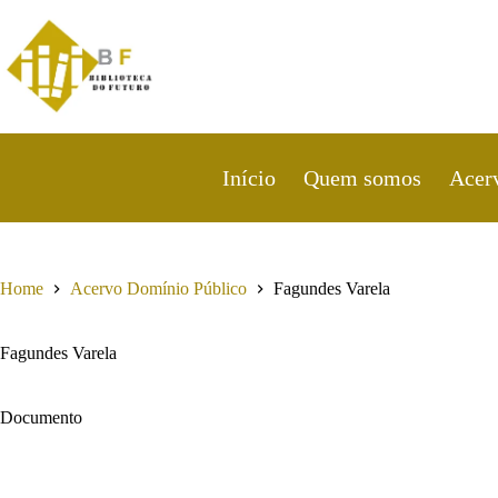
Pular
para
o
conteúdo
Início
Quem somos
Acer
Home
Acervo Domínio Público
Fagundes Varela
Fagundes Varela
Documento