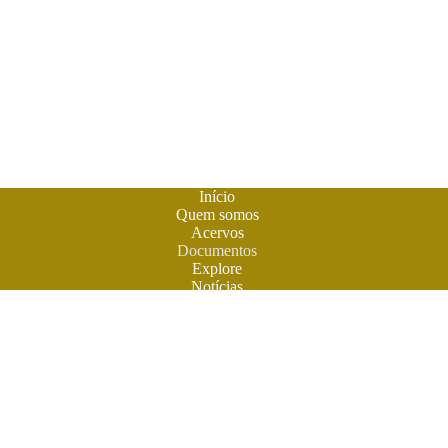
Início
Quem somos
Acervos
Documentos
Explore
Notícias
Publique seu livro
A
Biblioteca do Futuro
é um espaço criado para os livros em
formato digital. A literatura feita em Goiás ganhou sua casa
para atuais e futuros leitores. Você também pode participar
desta aventura. Obras contemporâneas terão espaço aqui na
BF. Venha ler e colaborar. O futuro do livro é digital. Venha