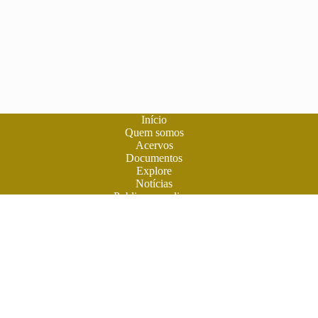
Início
Quem somos
Acervos
Documentos
Explore
Notícias
Publique seu livro
A
Biblioteca do Futuro
é um espaço criado para os livros em
formato digital. A literatura feita em Goiás ganhou sua casa
para atuais e futuros leitores. Você também pode participar
desta aventura. Obras contemporâneas terão espaço aqui na
BF. Venha ler e colaborar. O futuro do livro é digital. Venha
encontrar o futuro.