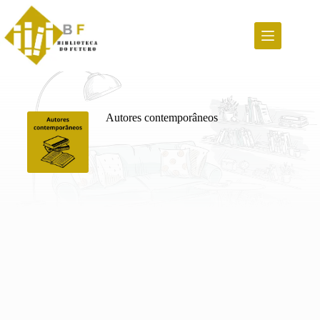
Pular
para
o
conteúdo
Autores contemporâneos