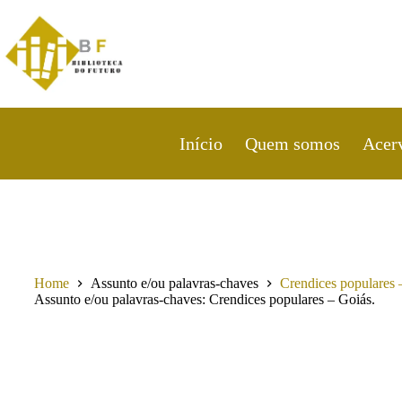
Pular
para
o
conteúdo
Início
Quem somos
Acer
Home
Assunto e/ou palavras-chaves
Crendices populares 
Assunto e/ou palavras-chaves
Crendices populares – Goiás.