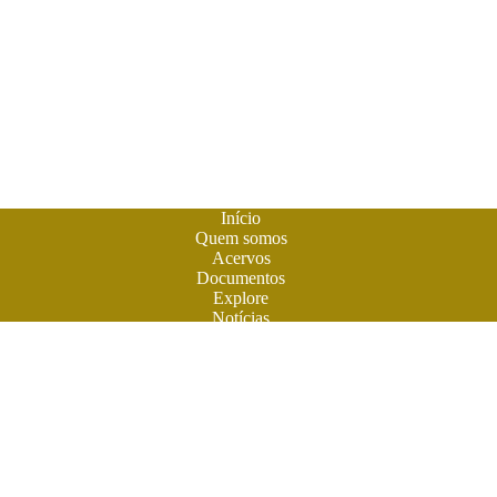
Início
Quem somos
Acervos
Documentos
Explore
Notícias
Publique seu livro
A
Biblioteca do Futuro
é um espaço criado para os livros em
formato digital. A literatura feita em Goiás ganhou sua casa
para atuais e futuros leitores. Você também pode participar
desta aventura. Obras contemporâneas terão espaço aqui na
BF. Venha ler e colaborar. O futuro do livro é digital. Venha