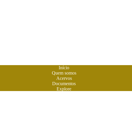
Início
Quem somos
Acervos
Documentos
Explore
Notícias
Publique seu livro
A
Biblioteca do Futuro
é um espaço criado para os livros em
formato digital. A literatura feita em Goiás ganhou sua casa
para atuais e futuros leitores. Você também pode participar