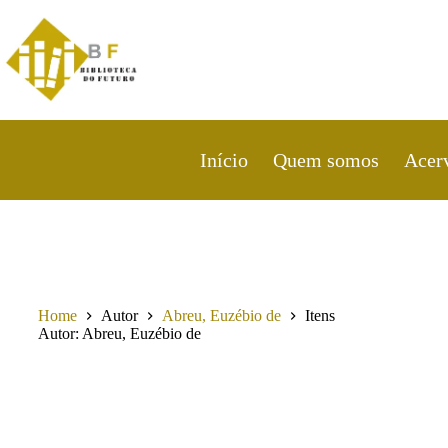
Pular
para
o
conteúdo
Início
Quem somos
Acer
Home
Autor
Abreu, Euzébio de
Itens
Autor
Abreu, Euzébio de