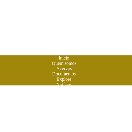
Início
Quem somos
Acervos
Documentos
Explore
Notícias
Publique seu livro
A
Biblioteca do Futuro
é um espaço criado para os livros em
formato digital. A literatura feita em Goiás ganhou sua casa
para atuais e futuros leitores. Você também pode participar
desta aventura. Obras contemporâneas terão espaço aqui na
BF. Venha ler e colaborar. O futuro do livro é digital. Venha