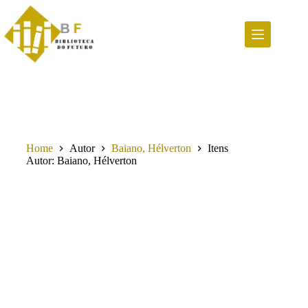
Pular
para
o
conteúdo
Home
Autor
Baiano, Hélverton
Itens
Autor
Baiano, Hélverton