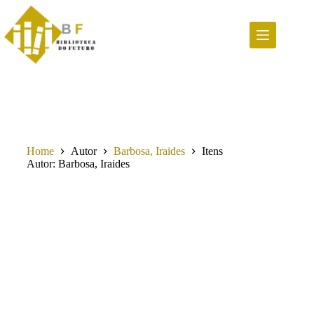
Pular
para
o
conteúdo
Home
Autor
Barbosa, Iraides
Itens
Autor
Barbosa, Iraides