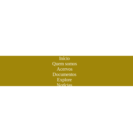
Início
Quem somos
Acervos
Documentos
Explore
Notícias
Publique seu livro
A
Biblioteca do Futuro
é um espaço criado para os livros em
formato digital. A literatura feita em Goiás ganhou sua casa
para atuais e futuros leitores. Você também pode participar
desta aventura. Obras contemporâneas terão espaço aqui na
BF. Venha ler e colaborar. O futuro do livro é digital. Venha