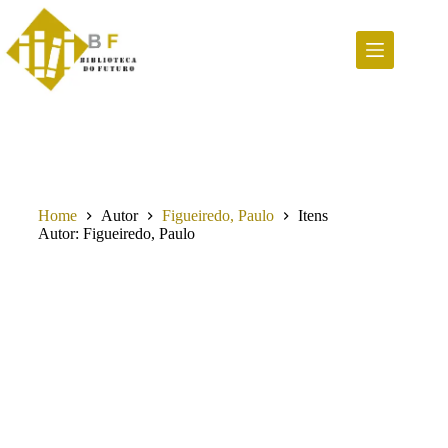
Pular
para
o
conteúdo
Home
Autor
Figueiredo, Paulo
Itens
Autor
Figueiredo, Paulo