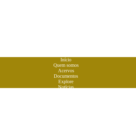
Início
Quem somos
Acervos
Documentos
Explore
Notícias
Publique seu livro
A
Biblioteca do Futuro
é um espaço criado para os livros em
formato digital. A literatura feita em Goiás ganhou sua casa
para atuais e futuros leitores. Você também pode participar
desta aventura. Obras contemporâneas terão espaço aqui na
BF. Venha ler e colaborar. O futuro do livro é digital. Venha