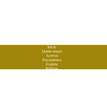
Início
Quem somos
Acervos
Documentos
Explore
Notícias
Publique seu livro
A
Biblioteca do Futuro
é um espaço criado para os livros em
formato digital. A literatura feita em Goiás ganhou sua casa
para atuais e futuros leitores. Você também pode participar
desta aventura. Obras contemporâneas terão espaço aqui na
BF. Venha ler e colaborar. O futuro do livro é digital. Venha