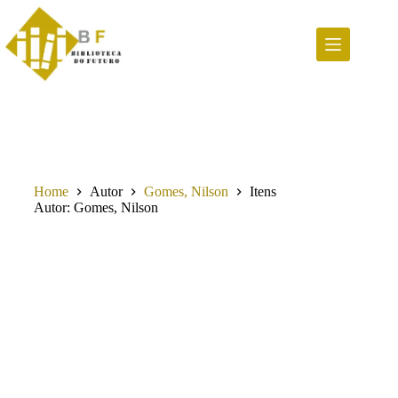
Pular
para
o
conteúdo
Home
Autor
Gomes, Nilson
Itens
Autor
Gomes, Nilson