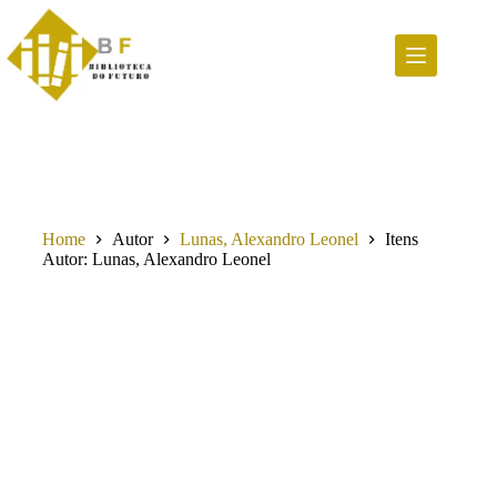
Pular
para
o
conteúdo
Home
Autor
Lunas, Alexandro Leonel
Itens
Autor
Lunas, Alexandro Leonel