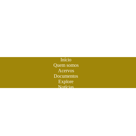
Início
Quem somos
Acervos
Documentos
Explore
Notícias
Publique seu livro
A
Biblioteca do Futuro
é um espaço criado para os livros em
formato digital. A literatura feita em Goiás ganhou sua casa
para atuais e futuros leitores. Você também pode participar
desta aventura. Obras contemporâneas terão espaço aqui na
BF. Venha ler e colaborar. O futuro do livro é digital. Venha