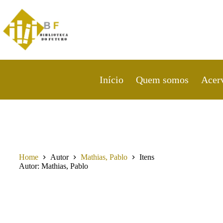
Pular
para
o
conteúdo
Início
Quem somos
Acer
Home
Autor
Mathias, Pablo
Itens
Autor
Mathias, Pablo