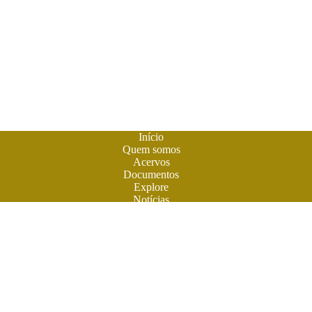
Início
Quem somos
Acervos
Documentos
Explore
Notícias
Publique seu livro
A
Biblioteca do Futuro
é um espaço criado para os livros em
formato digital. A literatura feita em Goiás ganhou sua casa
para atuais e futuros leitores. Você também pode participar
desta aventura. Obras contemporâneas terão espaço aqui na
BF. Venha ler e colaborar. O futuro do livro é digital. Venha