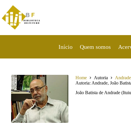
Pular
para
o
conteúdo
Início
Quem somos
Acer
Home
Autoria
Andrade,
Autoria
Andrade, João Batist
João Batista de Andrade (Ituiu