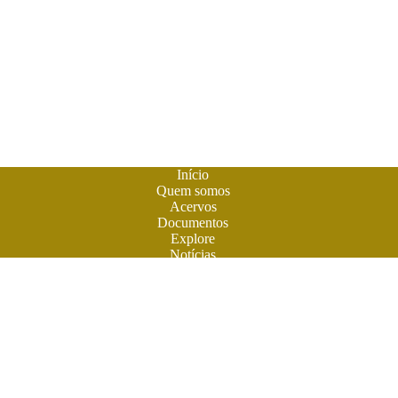
Início
Quem somos
Acervos
Documentos
Explore
Notícias
Publique seu livro
A
Biblioteca do Futuro
é um espaço criado para os livros em
formato digital. A literatura feita em Goiás ganhou sua casa
para atuais e futuros leitores. Você também pode participar
desta aventura. Obras contemporâneas terão espaço aqui na
BF. Venha ler e colaborar. O futuro do livro é digital. Venha