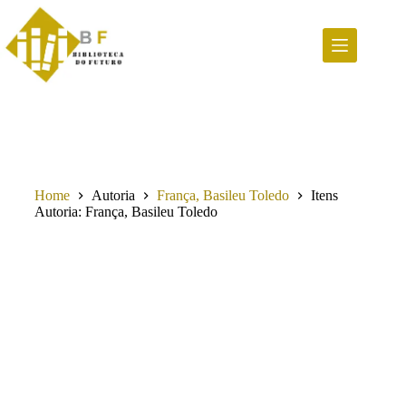
Pular
para
o
conteúdo
Home
Autoria
França, Basileu Toledo
Itens
Autoria
França, Basileu Toledo