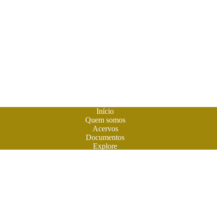
Início
Quem somos
Acervos
Documentos
Explore
Notícias
Publique seu livro
A
Biblioteca do Futuro
é um espaço criado para os livros em
formato digital. A literatura feita em Goiás ganhou sua casa
para atuais e futuros leitores. Você também pode participar