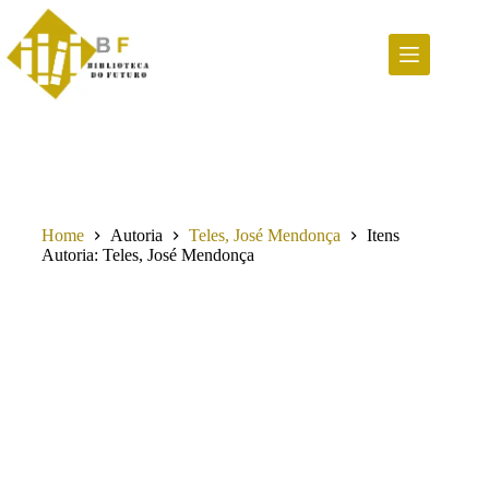
Pular
para
o
conteúdo
Home
Autoria
Teles, José Mendonça
Itens
Autoria
Teles, José Mendonça