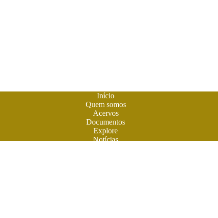
Início
Quem somos
Acervos
Documentos
Explore
Notícias
Publique seu livro
A
Biblioteca do Futuro
é um espaço criado para os livros em
formato digital. A literatura feita em Goiás ganhou sua casa
para atuais e futuros leitores. Você também pode participar
desta aventura. Obras contemporâneas terão espaço aqui na
BF. Venha ler e colaborar. O futuro do livro é digital. Venha