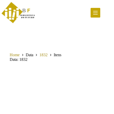
Pular
para
o
conteúdo
Home
Data
1832
Itens
Data
1832