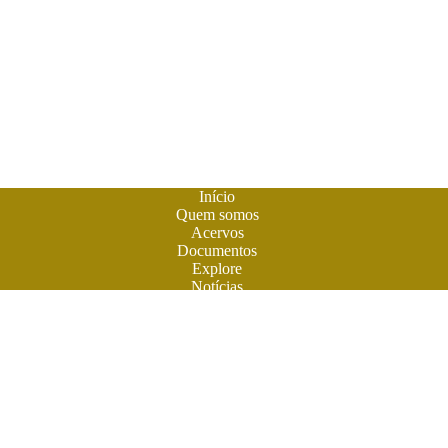
Início
Quem somos
Acervos
Documentos
Explore
Notícias
Publique seu livro
A
Biblioteca do Futuro
é um espaço criado para os livros em
formato digital. A literatura feita em Goiás ganhou sua casa
para atuais e futuros leitores. Você também pode participar
desta aventura. Obras contemporâneas terão espaço aqui na
BF. Venha ler e colaborar. O futuro do livro é digital. Venha