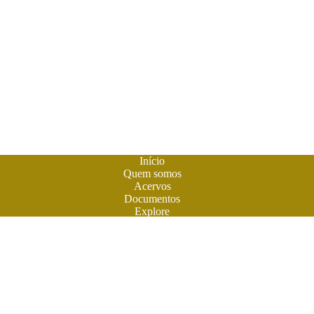
Início
Quem somos
Acervos
Documentos
Explore
Notícias
Publique seu livro
A
Biblioteca do Futuro
é um espaço criado para os livros em
formato digital. A literatura feita em Goiás ganhou sua casa
para atuais e futuros leitores. Você também pode participar