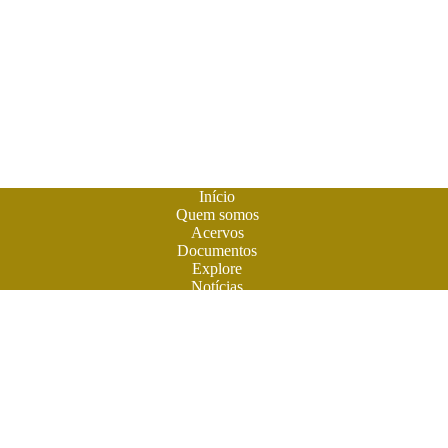
Início
Quem somos
Acervos
Documentos
Explore
Notícias
Publique seu livro
A
Biblioteca do Futuro
é um espaço criado para os livros em
formato digital. A literatura feita em Goiás ganhou sua casa
para atuais e futuros leitores. Você também pode participar
desta aventura. Obras contemporâneas terão espaço aqui na
BF. Venha ler e colaborar. O futuro do livro é digital. Venha