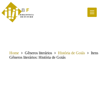
Pular
para
o
conteúdo
Home
Gêneros literários
História de Goiás
Itens
Gêneros literários
História de Goiás