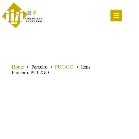
Pular
para
o
conteúdo
Home
Parceiro
PUC/GO
Itens
Parceiro
PUC/GO