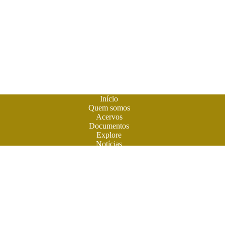
Início
Quem somos
Acervos
Documentos
Explore
Notícias
Publique seu livro
A
Biblioteca do Futuro
é um espaço criado para os livros em
formato digital. A literatura feita em Goiás ganhou sua casa
para atuais e futuros leitores. Você também pode participar
desta aventura. Obras contemporâneas terão espaço aqui na
BF. Venha ler e colaborar. O futuro do livro é digital. Venha