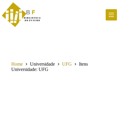
Pular
para
o
conteúdo
Home
Universidade
UFG
Itens
Universidade
UFG