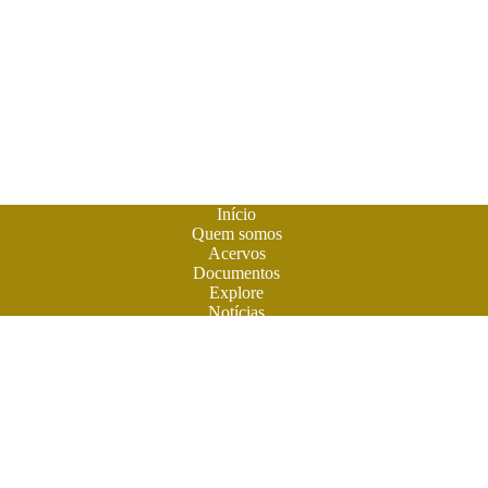
Início
Quem somos
Acervos
Documentos
Explore
Notícias
Publique seu livro
A
Biblioteca do Futuro
é um espaço criado para os livros em
formato digital. A literatura feita em Goiás ganhou sua casa
para atuais e futuros leitores. Você também pode participar
desta aventura. Obras contemporâneas terão espaço aqui na
BF. Venha ler e colaborar. O futuro do livro é digital. Venha